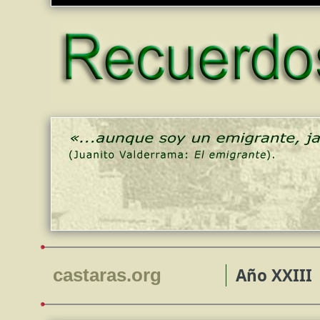
Año XXIII
castaras.
net
org